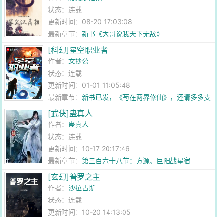
状态：连载
更新时间：08-20 17:03:08
最新章节：
新书《大哥说我天下无敌》
[科幻]星空职业者
作者：
文抄公
状态：连载
更新时间：01-01 11:05:48
最新章节：
新书已发，《苟在两界修仙》，还请多多支
持
[武侠]蛊真人
作者：
蛊真人
状态：连载
更新时间：10-17 20:17:46
最新章节：
第三百六十八节：方源、巨阳战星宿
[玄幻]普罗之主
作者：
沙拉古斯
状态：连载
更新时间：10-20 14:13:05