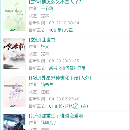
[言情]他怎么又不是人了？
作者：
一节藕
状态：完本
更新时间：03-22 10:00:34
最新章节：
105 第105章
[玄幻]乱世书
作者：
姬叉
状态：完本
更新时间：08-20 20:31:35
最新章节：
新书《山河祭》已发
[科幻]外星异种驯化手册[人外]
作者：
钝书生
状态：连载
更新时间：04-23 03:22:40
最新章节：
61 IF线•越轨⑦（完）
[其他]都重生了谁谈恋爱啊
作者：
错哪儿了
状态：连载