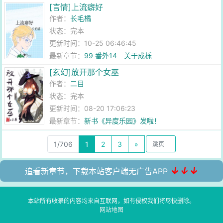
[言情]上流癖好
作者：
长毛橘
状态：完本
更新时间：10-25 06:46:45
最新章节：
99 番外14－关于成栎
[玄幻]放开那个女巫
作者：
二目
状态：完本
更新时间：08-20 17:06:23
最新章节：
新书《异度乐园》发啦！
1/706
1
2
3
»
↓↓↓
追看新章节，下载本站客户端无广告APP
本站所有收录的内容均来自互联网，如有侵权我们将尽快删除。
网站地图