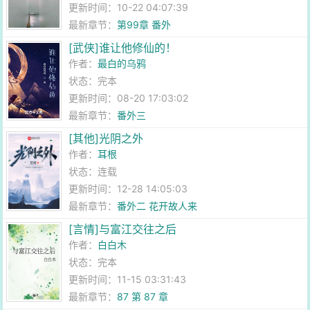
更新时间：10-22 04:07:39
最新章节：
第99章 番外
[武侠]谁让他修仙的！
作者：
最白的乌鸦
状态：完本
更新时间：08-20 17:03:02
最新章节：
番外三
[其他]光阴之外
作者：
耳根
状态：连载
更新时间：12-28 14:05:03
最新章节：
番外二 花开故人来
[言情]与富江交往之后
作者：
白白木
状态：完本
更新时间：11-15 03:31:43
最新章节：
87 第 87 章