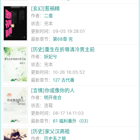
[玄幻]惹祸精
作者：
二蛋
状态：完本
更新时间：09-05 19:28:01
最新章节：
第68章 完
[历史]重生在折辱清冷男主前
作者：
妖妃兮
状态：完本
更新时间：10-26 16:05:52
最新章节：
127 古代番
[言情]你或像你的人
作者：
明开夜合
状态：连载
更新时间：06-17 14:11:03
最新章节：
61 福利番外（03）
[历史]家父汉高祖
作者：
历史系之狼