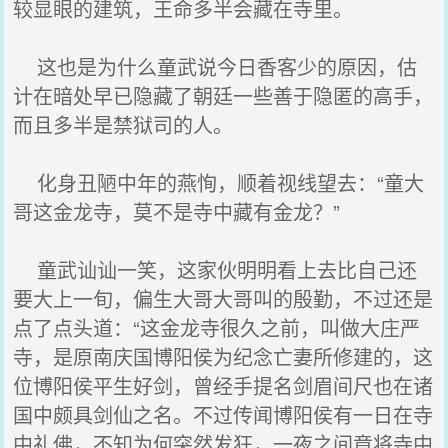
较显眼的建筑，王命多半会藏在寺里。
这也是为什么童武说今日香客少的原因，估
计在暗处早已隐藏了朝廷一些善于隐匿的高手，
而且多半是禁狱司的人。
化身丑陋中年的燕恂，顺着视线望去：“童大
哥这金龙寺，莫不是寺中藏有金龙？”
童武讪讪一笑，这家伙明明看上去比自己还
要大上一旬，偏生大哥大哥叫的殷勤，不过还是
点了点头道：“这金龙寺很久之前，叫做大庄严
寺，是原南庆国博阳侯为纪念亡妻所修建的，这
位博阳侯平生好剑，曾经手提名剑眉间尺也在诸
国中颇具剑仙之名。不过传闻博阳侯有一日在寺
中礼佛，不知为何突然发狂，一夜之间竟将寺中