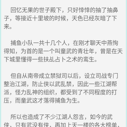
回忆无果的世子殿下，只好悻悻的抽了抽鼻
子，等接近十里坡的时候，天色已经灰暗了下
来。
捕鱼小队一共十几个人，在刚才聊天中燕恂
得知，为首的是一个叫童武的青壮年，曾是在天
下城里懂得一些扶乩占卜之术的鸾生。
但自从南帝成立禁狱司以后，设立司战专门
整治江湖，防止侠以武乱禁，因此一些江湖帮
派，怪力乱神的组织，都受到了不同程度的打
压，而童武这才落得捕鱼为生。
所以也造成了不少江湖人怨言，如今的武
侠，只有武没有侠，再加上天一楼的各大榜单，