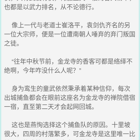
也都是以武力排名，从不论德行。
像上一代与老道士崔洛平，袁剑仇齐名的另
一位大宗师，便是一位遭南朝人唾弃的弃门叛国
之徒。
“往年中秋节前，金龙寺的香客可都是络绎不
绝啊，今年咋没什么人呢？”
身为鸾生的童武依然秉承着某种信仰，每次
出城捕鱼都会在眼前这座名为金龙寺的禅院借宿
一宿，直至第二天才会起网回城。
这也是燕恂选择这个捕鱼队的原因。十里坡
很大，四周的村落繁多，可金龙寺是这里唯一比