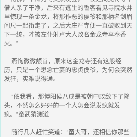
僧人杀了干净，后来有逃生的香客看见寺院水井
里惊现一条金龙，将那作恶的侯爷和那柄名剑眉
间尺一起衔走了，之后大庄严寺便一直破败到天
下一统，才被左仆射卢大人改名金龙寺享奉香
火。”
燕恂微微颔首，原来这金龙寺还有这般经
历，只是一个思念亡妻的忠贞侯爷，为何会突然
发狂，实难说得通。
“依我看，那博阳侯八成是被朝中政敌下了降
头，不然怎么好好的一个人怎会说发疯就发
疯。”童武猜测道
随行几人赶忙笑道：“童大哥，还相信你那些