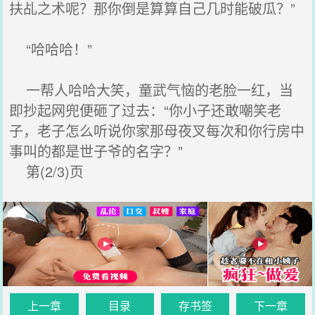
扶乩之术呢？那你倒是算算自己几时能破瓜？”
“哈哈哈！”
一帮人哈哈大笑，童武气恼的老脸一红，当
即抄起网兜便砸了过去：“你小子还敢嘲笑老
子，老子怎么听说你家那母夜叉每次和你行房中
事叫的都是世子爷的名字？”
第(2/3)页
上一章
目录
存书签
下一章