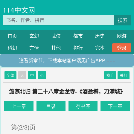
114中文网
搜索
首页
玄幻
武侠
都市
历史
网游
科幻
言情
其他
排行
完本
登录
追看新章节，下载本站客户端无广告APP
↓↓↓
字体
大
中
小
换手
关灯
雏燕北归 第二十八章金龙寺-《酒盈樽，刀满城》
上一章
目录
存书签
下一章
第(2/3)页