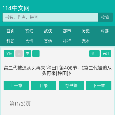
114中文网
搜索
首页
玄幻
武侠
都市
历史
网游
科幻
言情
其他
排行
完本
字体
大
中
小
换手
关灯
富二代被迫从头再来[种田] 第408节-《富二代被迫从
头再来[种田]》
上一章
目录
存书签
下一章
第(1/3)页