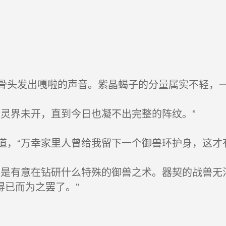
头发出嘎啦的声音。紫晶蝎子的分量属实不轻，
灵界未开，直到今日也凝不出完整的阵纹。”
，“万幸家里人曾给我留下一个御兽环护身，这才有
是有意在钻研什么特殊的御兽之术。器契的战兽无
得已而为之罢了。”