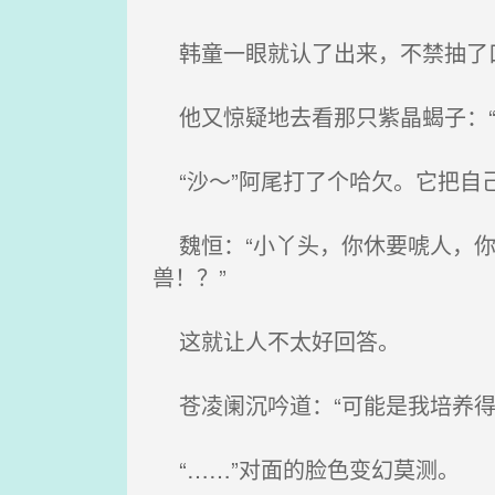
韩童一眼就认了出来，不禁抽了口
他又惊疑地去看那只紫晶蝎子：“
“沙～”阿尾打了个哈欠。它把自
魏恒：“小丫头，你休要唬人，你
兽！？”
这就让人不太好回答。
苍凌阑沉吟道：“可能是我培养得
“……”对面的脸色变幻莫测。