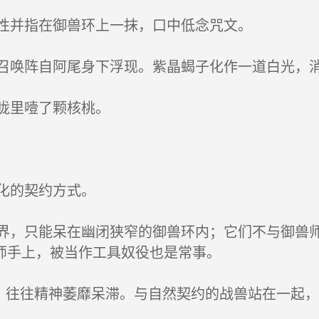
性并指在御兽环上一抹，口中低念咒文。
唤阵自阿尾身下浮现。紫晶蝎子化作一道白光，
咙里噎了颗核桃。
化的契约方式。
，只能呆在幽闭狭窄的御兽环内；它们不与御兽师
师手上，被当作工具奴役也是常事。
，往往精神萎靡呆滞。与自然契约的战兽站在一起