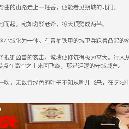
曲的山路走上一炷香，便能看见朔城的北门。
地而起，宛如斑驳老斧，将天顶劈成两半。
小城化为一体。有青袖铁甲的城卫兵踩着凸起的
抵御凶兽的袭击，城墙便修筑得极为高大。行人从
黑点在高空之上来回飞旋，那是巡逻的守城战兽。
吹，无数黄绿色的叶子不知从哪儿飞来，在夕阳