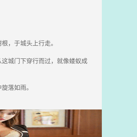
树根，于城头上行走。
这城门下穿行而过，就像蝼蚁成
中旋落如雨。