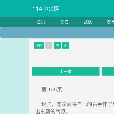
114中文网
首页
玄幻
武侠
都
字体
大
中
小
上一章
第(1/3)页
说罢，苍凌阑将自己的右手伸了出
出玄奥的气息。