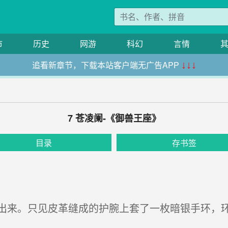
市
历史
网游
科幻
言情
追看新章节，下载本站客户端无广告APP
↓↓↓
7 苍凌阑-《御兽王座》
目录
存书签
来。只见皮革缝成的护腕上套了一枚暗银手环，环