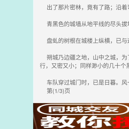
出了那片密林，竟有了路；沿着弯
青黑色的城墙从地平线的尽头拔
盘虬的树根在城楼上纵横，已与这
朔城乃边疆之地，山中之城，为了
行，又密又小；同样渺小的几十个
车队穿过城门时，已是日暮。风一
第(1/3)页