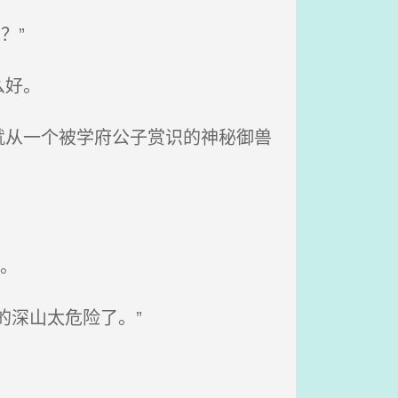
？”
么好。
从一个被学府公子赏识的神秘御兽
。
的深山太危险了。”