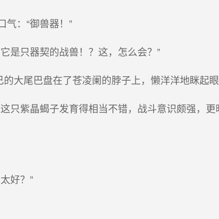
气：“御兽器！”
它是只器契的战兽！？这，怎么会？”
己的大尾巴盘在了苍凌阑的脖子上，懒洋洋地眯起
这只紫晶蝎子发育得相当不错，战斗意识颇强，更
太好？”