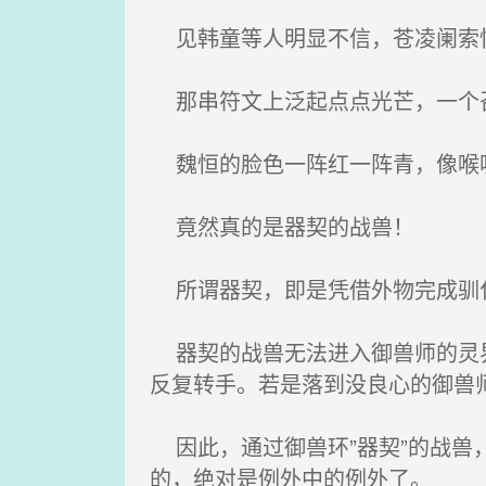
见韩童等人明显不信，苍凌阑索
那串符文上泛起点点光芒，一个召
魏恒的脸色一阵红一阵青，像喉
竟然真的是器契的战兽！
所谓器契，即是凭借外物完成驯
器契的战兽无法进入御兽师的灵界
反复转手。若是落到没良心的御兽
因此，通过御兽环”器契”的战兽
的，绝对是例外中的例外了。