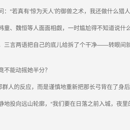
“若真有‘惊为天人’的御兽之术，我还做什么猎人
童、魏恒等人面面相觑，一时尴尬得不知道说什
三言两语把自己的底儿给拆了个干净——转眼间就
竟不能动摇她半分？
那群人的反应，而是谨慎地重新把那长弓背在了身后
地投向远山轮廓，“我们要在日落之前入城，夜里