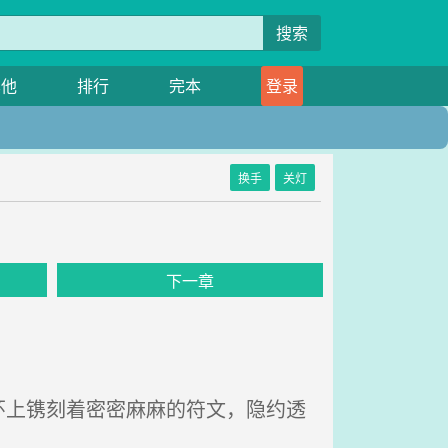
搜索
其他
排行
完本
登录
换手
关灯
下一章
上镌刻着密密麻麻的符文，隐约透