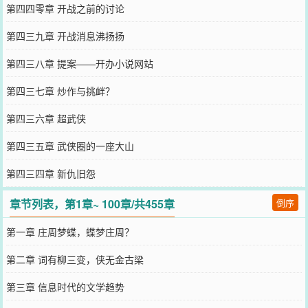
第四四零章 开战之前的讨论
第四三九章 开战消息沸扬扬
第四三八章 提案——开办小说网站
第四三七章 炒作与挑衅？
第四三六章 超武侠
第四三五章 武侠圈的一座大山
第四三四章 新仇旧怨
章节列表，第1章~ 100章/共455章
倒序
第一章 庄周梦蝶，蝶梦庄周？
第二章 词有柳三变，侠无金古梁
第三章 信息时代的文学趋势