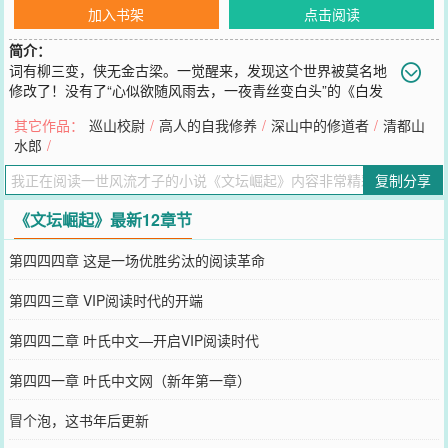
加入书架
点击阅读
简介：
词有柳三变，侠无金古梁。一觉醒来，发现这个世界被莫名地
修改了！没有了“心似欲随风雨去，一夜青丝变白头”的《白发
魔女传》：没有了“小李飞刀非绝响，人间又见楚留香”的浪子传说：
其它作品：
巡山校尉
/
高人的自我修养
/
深山中的修道者
/
清都山
更没有“飞雪连天射白鹿，笑书神侠倚碧鸳”铸造的传奇：还记得那当
水郎
/
年的灵儿吗？——《仙剑奇侠传》还记得当年的紫霞仙子吗？——
《大话西游》还记得当年的那些经典吗？——《仙剑奇侠传》、《白
复制分享
发魔女传》，《神雕侠侣》，本书将带领各位重温经典小说和电影歌
曲！敬请期待！（作者有百万字vip作品一本，不用担心太监，放心收
《文坛崛起》最新12章节
藏，推荐，谢谢）
您要是觉得《
文坛崛起
》还不错的话请不要忘记向您QQ群和微博微信
第四四四章 这是一场优胜劣汰的阅读革命
里的朋友推荐哦！
第四四三章 VIP阅读时代的开端
第四四二章 叶氏中文—开启VIP阅读时代
第四四一章 叶氏中文网（新年第一章）
冒个泡，这书年后更新