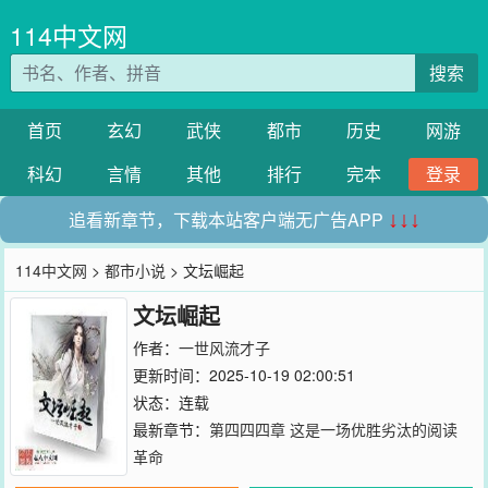
114中文网
搜索
首页
玄幻
武侠
都市
历史
网游
科幻
言情
其他
排行
完本
登录
追看新章节，下载本站客户端无广告APP
↓↓↓
114中文网
>
都市小说
> 文坛崛起
文坛崛起
作者：
一世风流才子
更新时间：2025-10-19 02:00:51
状态：连载
最新章节：
第四四四章 这是一场优胜劣汰的阅读
革命