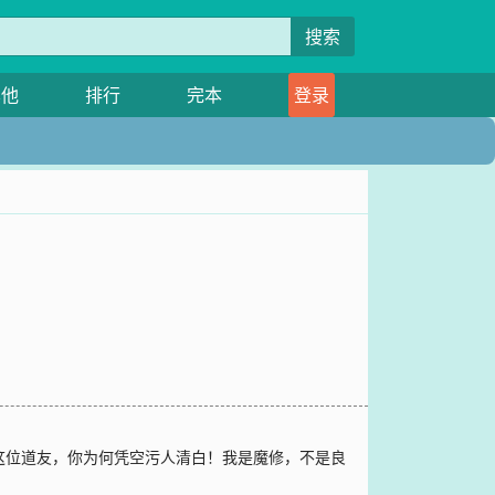
搜索
其他
排行
完本
登录
这位道友，你为何凭空污人清白！我是魔修，不是良