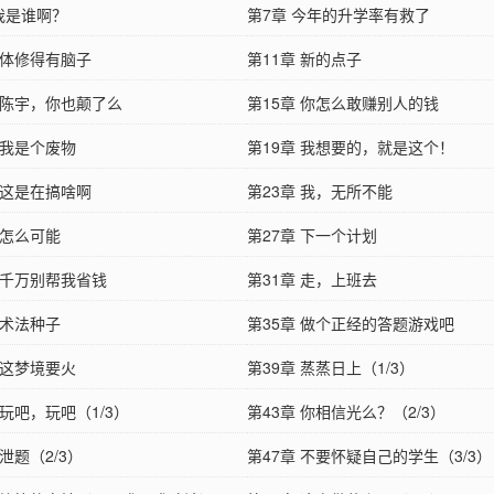
 我是谁啊？
第7章 今年的升学率有救了
 体修得有脑子
第11章 新的点子
章 陈宇，你也颠了么
第15章 你怎么敢赚别人的钱
 我是个废物
第19章 我想要的，就是这个！
 这是在搞啥啊
第23章 我，无所不能
 怎么可能
第27章 下一个计划
 千万别帮我省钱
第31章 走，上班去
 术法种子
第35章 做个正经的答题游戏吧
 这梦境要火
第39章 蒸蒸日上（1/3）
 玩吧，玩吧（1/3）
第43章 你相信光么？（2/3）
 泄题（2/3）
第47章 不要怀疑自己的学生（3/3）