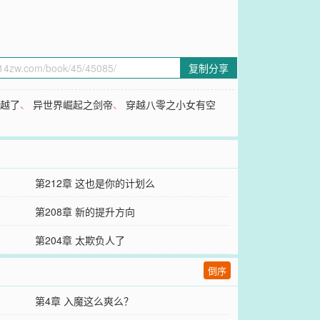
复制分享
穿越了
、
异世界崛起之剑帝
、
穿越八零之小女有空
第212章 这也是你的计划么
第208章 新的提升方向
第204章 太欺负人了
倒序
第4章 入魔这么爽么？