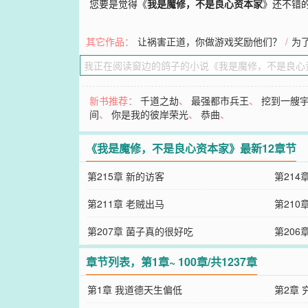
您要是觉得《
我是魔修，不是良心资本家
》还不错
其它作品：
让祸害正道，你做游戏奖励他们？
/
为
新书推荐：
千道之劫
、
最强都市兵王
、
挖到一艘
间
、
你是我的彼岸荣光
、
恭曲
、
《我是魔修，不是良心资本家》最新12章节
第215章 新的访客
第214
第211章 老贼出马
第210
第207章 菌子真的很好吃
第206
章节列表，第1章~ 100章/共1237章
第1章 我道德天生偏低
第2章