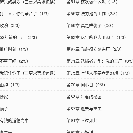
章 符箓的奥妙（三更求票求追读）
第51章 这次做什么呢（1/3）
 打工人，你们辛苦了（1/3）
第55章 法力池的工作（2/3）
 收购（2/3）
第59章 真是群傻子（3/3）
 52年前的工厂（3/3）
第63章 这里的我太脆弱了（1/3）
 推广时刻（1/3）
第67章 我必须立刻进厂（2/3）
 不至于吧（2/3）
第71章 诱捕者五型：我的工厂（3/
章 我记住你了（三更求票求追读）
第75章 年轻人不要老是幻想（1/3）
 山神（1/3）
第79章 问心日（2/3）
 抄家！
第83章 星君的秘密
 镜子
第87章 逝去与重生
 有钱的道德高中
第91章 不过如此
 真牛犇
第95章 不好说