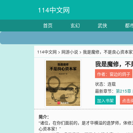
114中文网
首页
玄幻
武侠
都
114中文网
>
网游小说
> 我是魔修，不是良心资本家
我是魔修，不
作者：
窗边的鸽子
状态：连载
最新章节：
第215章
加入书架
点击
简介：
“诸位，在你们面前的，是才华横溢的造梦师，体修
心资本家！”