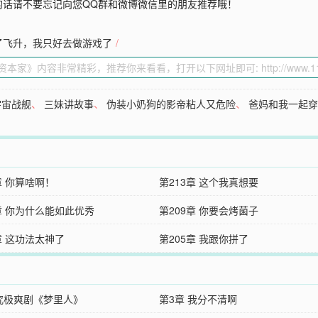
的话请不要忘记向您QQ群和微博微信里的朋友推荐哦！
了飞升，我只好去做游戏了
/
宇宙战舰
、
三妹讲故事
、
伪装小奶狗的影帝粘人又危险
、
爸妈和我一起
章 你算啥啊！
第213章 这个我真想要
章 你为什么能如此优秀
第209章 你要会烤菌子
章 这功法太神了
第205章 我跟你拼了
 究极爽剧《梦里人》
第3章 我分不清啊