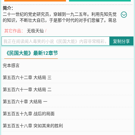
简介：
二十一世纪的党史研究员，穿越到一九二五年。利用先知先觉
的知识，不断壮大自已，于是那个时代的对手们悲催了。蒋总
统说：“我悔不该扯李铁的后腿呀！”土肥圆说：“李铁不死，帝国就没
其它作品：
无极天仙
/
有希望。”邦德说：“真想在李铁的手下工作呀，听说他给的薪水是全
世界最高的。”胡佛说：“什么，你说我是特工之王，开玩笑，把这段
复制分享
采访恰掉，这要是让李铁知道了。你是不是想让我出意
您要是觉得《
民国大能
》还不错的话请不要忘记向您QQ群和微博微信
《民国大能》最新12章节
里的朋友推荐哦！
完本感言
第五百六十二章 大结局 三
第五百六十一章 大结局 二
第五百六十章 大结局 一
第五百五十九章 战后的局面
第五百五十八章 突如其来的胜利