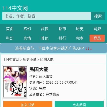
114中文网
搜索
首页
玄幻
武侠
都市
历史
网游
科幻
言情
其他
排行
完本
登录
追看新章节，下载本站客户端无广告APP
↓↓↓
114中文网
>
历史小说
> 民国大能
民国大能
作者：
闻人毒笑
更新时间：2026-03-08 07:09:41
状态：完本
最新章节：
完本感言
加入书架
点击阅读